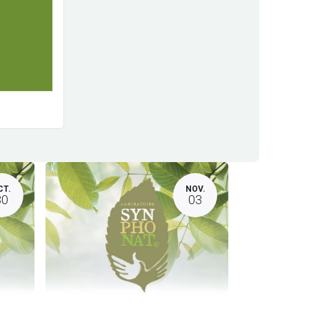
CT.
NOV.
30
03