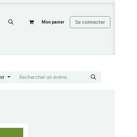
Se connecter
Mon panier
mos
nir