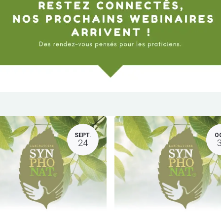
SEPT.
O
24