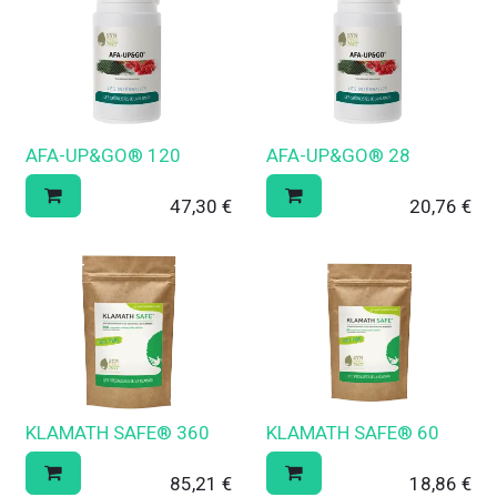
AFA-UP&GO® 120
AFA-UP&GO® 28
47,30
€
20,76
€
KLAMATH SAFE® 360
KLAMATH SAFE® 60
85,21
€
18,86
€