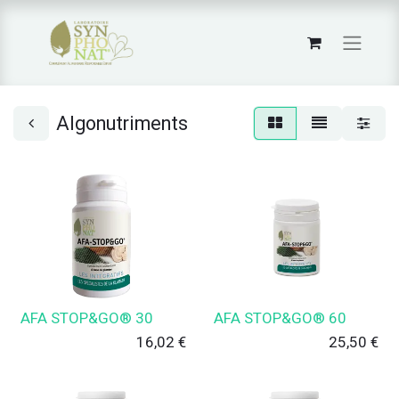
Algonutriments
AFA STOP&GO® 30
AFA STOP&GO® 60
16,02
€
25,50
€