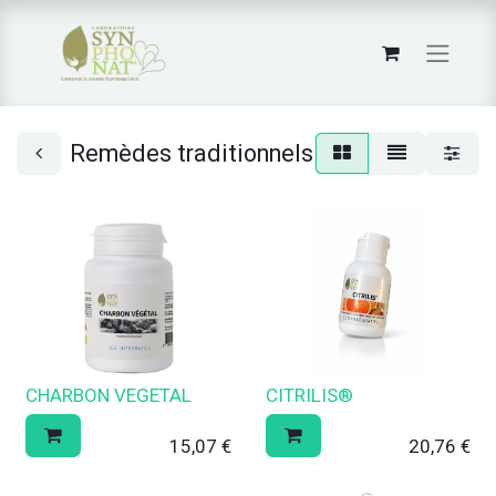
Remèdes traditionnels
CHARBON VEGETAL
CITRILIS®
15,07
€
20,76
€