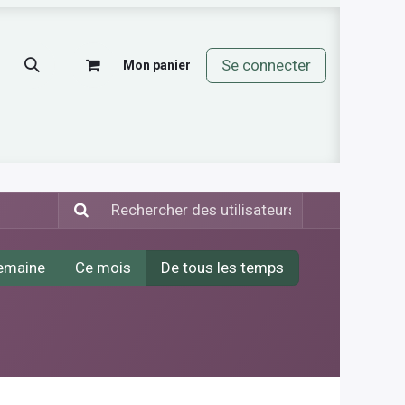
Se connecter
Mon panier
mos
emaine
Ce mois
De tous les temps