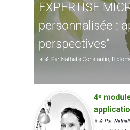
EXPERTISE MICRO
personnalisée : ap
perspectives"
👩‍🔬 Par Nathalie Constantin, Diplô
4ᵉ module 
applicatio
👩‍🔬
Par
Nathali