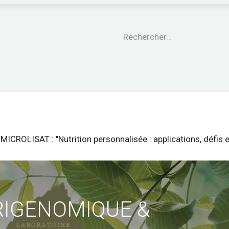
engagements
Le CARE®
Nos garanties
Nos Pro
LISAT : "Nutrition personnalisée : applications, défis e
RIGENOMIQUE &