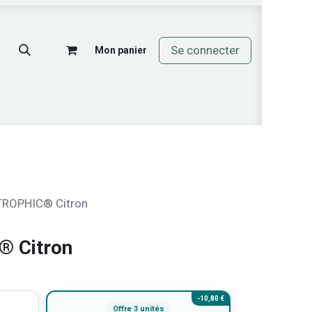
Se connecter
Mon panier
mos
ROPHIC® Citron
 Citron
-10,80 €
Offre 3 unités