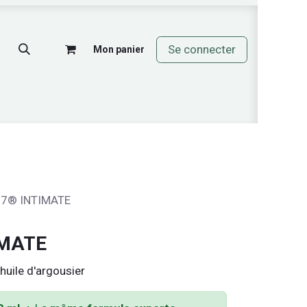
Se connecter
Mon panier
mos
 7® INTIMATE
IMATE
huile d'argousier