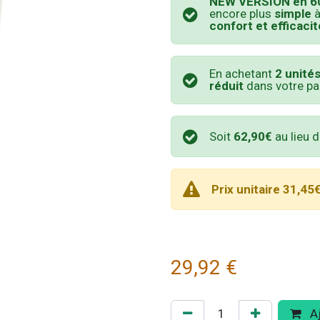
NEW VERSION en 60
encore plus
simple
à
confort et efficacit
En achetant
2 unité
réduit
dans votre pan
Soit
62,90€
au lieu 
Prix unitaire 31,45
29,92
€
Aj