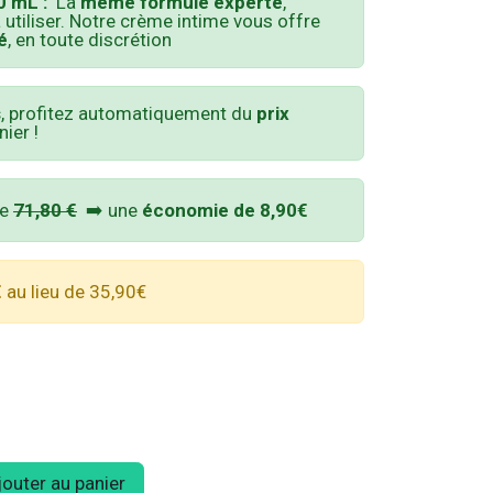
 mL :
La
même formule experte
,
 utiliser. Notre crème intime vous offre
é
, en toute discrétion
s
, profitez automatiquement du
prix
ier !
de
71,80 €
➡️ une
économie de 8,90€
€
au lieu de 35,90€
outer au panier