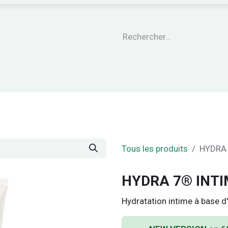
engagements
Le CARE®
Nos garanties
Nos Pro
Tous les produits
HYDRA
HYDRA 7® INT
Hydratation intime à base d'