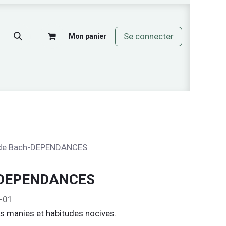
Se connecter
Mon panier
mos
 de Bach-DEPENDANCES
h-DEPENDANCES
O-01
rs manies et habitudes nocives.