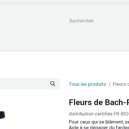
engagements
Le CARE®
Nos garanties
Nos Pro
Tous les produits
Fleurs 
Fleurs de Bach-
distribution certifiée FR-BI
Pour ceux qui se blâment, s
Aide à se dégager du fardeau