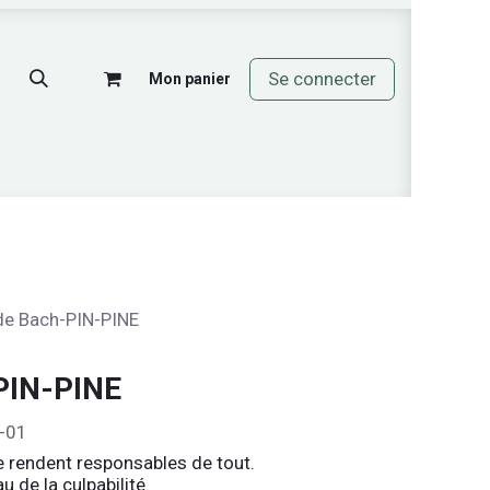
Se connecter
Mon panier
mos
de Bach-PIN-PINE
PIN-PINE
O-01
e rendent responsables de tout.
 de la culpabilité.