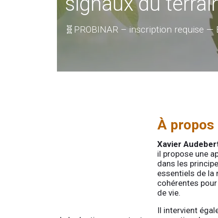
signaux du terrain
🧬PROBINAR – inscription requise
À
propos 
Xavier Audeber
il propose une a
dans les princip
essentiels de la
cohérentes pour 
de vie.
Il intervient ég