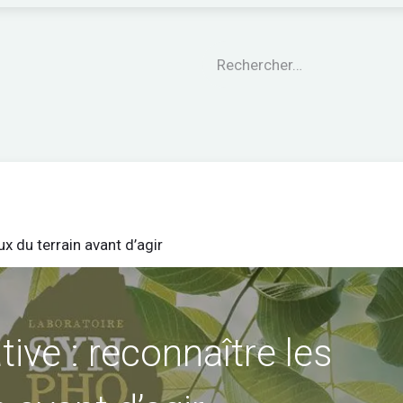
engagements
Le CARE®
Nos garanties
Nos Pro
ux du terrain avant d’agir
tive : reconnaître les