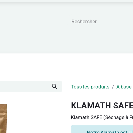
engagements
Le CARE®
Nos garanties
Nos Pro
Tous les produits
A base
KLAMATH SAFE
Klamath SAFE (Séchage à Fr
Notre Klamath est 100