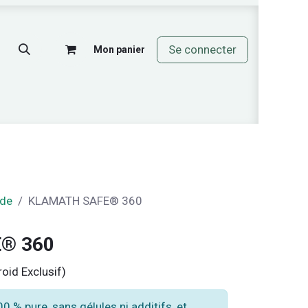
Se connecter
Mon panier
mos
 de
KLAMATH SAFE® 360
® 360
oid Exclusif)
 % pure, sans gélules ni additifs, et